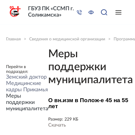
ГБУЗ ПК «ССМП г.
Соликамска»
Главная
>
Сведения о медицинской организации
>
Программ
Меры
поддержки
Перейти в
подраздел:
Земский доктор
муниципалитета
Медицинские
кадры Прикамья
Меры
О вн.изм в Полож-е 45 на 55
поддержки
лет
муниципалитета
Размер:
229 КБ
Скачать